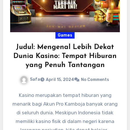
Games
Judul: Mengenal Lebih Dekat
Dunia Kasino: Tempat Hiburan
yang Penuh Tantangan
Safa
April 15, 2024
No Comments
Kasino merupakan tempat hiburan yang
menarik bagi Akun Pro Kamboja banyak orang
di seluruh dunia. Meskipun Indonesia tidak
memiliki kasino fisik di dalam negeri karena