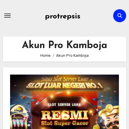
Skip
to
protrepsis
content
Akun Pro Kamboja
Home
Akun Pro Kamboja