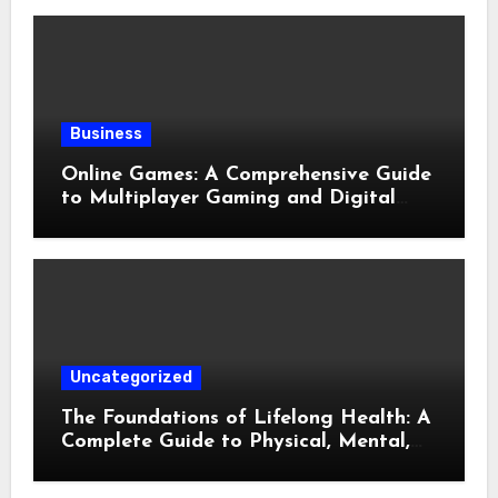
Gaming
Business
Online Games: A Comprehensive Guide
to Multiplayer Gaming and Digital
Entertainment
Uncategorized
The Foundations of Lifelong Health: A
Complete Guide to Physical, Mental,
and Preventive Well-Being